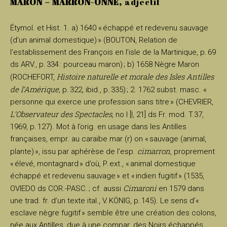
MARON – MARRON-ONNE,
adjectif
Étymol. et Hist. 1. a) 1640 « échappé et redevenu sauvage
(d’un animal domestique) » (BOUTON, Relation de
l’establissement des François en l’isle de la Martinique, p. 69
ds ARV., p. 334 : pourceau maron) ; b) 1658 Nègre Maron
Histoire naturelle et morale des Isles Antilles
(ROCHEFORT,
de l’Amérique,
p. 322, ibid., p. 335) ; 2. 1762 subst. masc. «
personne qui exerce une profession sans titre » (CHEVRIER,
L’Observateur des Spectacles,
no I [I, 21] ds Fr. mod. T.37,
1969, p. 127). Mot à l’orig. en usage dans les Antilles
françaises, empr. au caraïbe mar (r) on « sauvage (animal,
cimarron
plante) », issu par aphérèse de l’esp.
, proprement
« élevé, montagnard » d’où, P. ext., « animal domestique
échappé et redevenu sauvage » et « indien fugitif » (1535,
Cimaroni
OVIEDO ds COR.-PASC. ; cf. aussi
en 1579 dans
une trad. fr. d’un texte ital., V. KÖNIG, p. 145). Le sens d’«
esclave nègre fugitif » semble être une création des colons,
née aux Antilles, due à une compar. des Noirs échappés