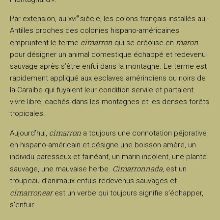
e
Par extension, au xvi
siècle, les colons français installés au -
Antilles proches des colonies hispano-américaines
cimarron
maron
empruntent le terme
qui se créolise en
pour désigner un animal domestique échappé et redevenu
sauvage après s’être enfui dans la montagne. Le terme est
rapidement appliqué aux esclaves amérindiens ou noirs de
la Caraïbe qui fuyaient leur condition servile et partaient
vivre libre, cachés dans les montagnes et les denses forêts
tropicales.
cimarron
Aujourd’hui,
a toujours une connotation péjorative
en hispano-américain et désigne une boisson amère, un
individu paresseux et fainéant, un marin indolent, une plante
Cimarronnada
sauvage, une mauvaise herbe.
, est un
troupeau d’animaux enfuis redevenus sauvages et
cimarronear
est un verbe qui toujours signifie s’échapper,
s’enfuir.