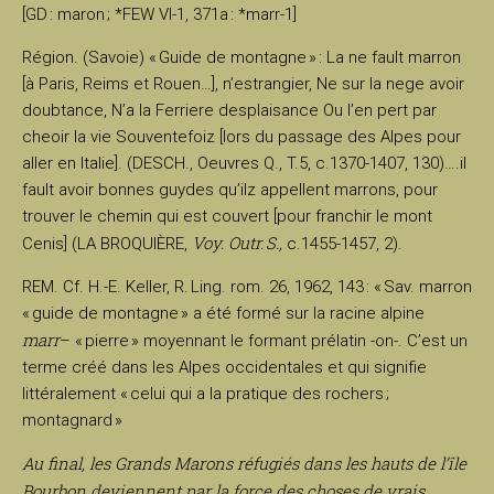
[GD : maron ; *FEW VI-1, 371a : *marr-1]
Région. (Savoie) « Guide de montagne » : La ne fault marron
[à Paris, Reims et Rouen…], n’estrangier, Ne sur la nege avoir
doubtance, N’a la Ferriere desplaisance Ou l’en pert par
cheoir la vie Souventefoiz [lors du passage des Alpes pour
aller en Italie]. (DESCH., Oeuvres Q., T.5, c.1370-1407, 130)….il
fault avoir bonnes guydes qu’ilz appellent marrons, pour
trouver le chemin qui est couvert [pour franchir le mont
Voy. Outr. S.,
Cenis] (LA BROQUIÈRE,
c.1455-1457, 2).
REM. Cf. H.-E. Keller, R. Ling. rom. 26, 1962, 143 : « Sav. marron
« guide de montagne » a été formé sur la racine alpine
marr
– « pierre » moyennant le formant prélatin -on-. C’est un
terme créé dans les Alpes occidentales et qui signifie
littéralement « celui qui a la pratique des rochers ;
montagnard »
Au final, les Grands Marons réfugiés dans les hauts de l’île
Bourbon deviennent par la force des choses de vrais