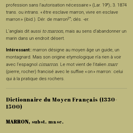
e
profession sans l’autorisation nécessaire » (Lar. 19
) ; 3. 1874
trans. ou intrans. « être esclave marron, vivre en esclave
2*
marron » (ibid.). Dér. de marron
; dés. -er.
to maroon,
L’anglais dit aussi
mais au sens d’abandonner un
marin dans un endroit désert.
Intéressant :
marron désigne au moyen âge un guide, un
montagnard. Mais son origine etymologique n’a rien à voir
cimarron
marr
avec l’espagnol
. Le mot vient de l’italien
(pierre, rocher) francisé avec le suffixe « on » marron : celui
qui à la pratique des rochers.
Dictionnaire du Moyen Français (1330-
1500)
MARRON,
subst. masc.