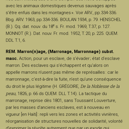
avec les animaux domestiques devenus sauvages après
s’être enfuis dans les montagnes ». Voir ARV., pp.334-336.
Bbg. ARV. 1963, pp.334-336. BOULAN 1934, p. 79. HENSCHEL
e
(B.). Qq. dat. nouv. du 18
s. Fr. mod. 1969, T.37, p. 127.
MONNOT (R.). Dat. nouv. Fr. mod. 1952, T. 20, p. 225. QUEM.
DDL T.1, 6.
REM. Marron(n)age, (Marronage, Marronnage) subst.
masc.
Action, pour un esclave, de s’évader ; état d’esclave
marron. Des esclaves qui s’échappent et qu’alors on
appelle marrons n’usent pas même de représailles : car le
marronnage, c’est-à-dire la fuite, n’est qu’une conséquence
De la Noblesse de la
du droit le plus légitime (H. GRÉGOIRE,
peau,
1826, p. 66 ds QUEM. DLL T.14). La tactique du
marronage, reprise dès 1801, sans Toussaint Louverture,
par les masses d’anciens esclaves, est à nouveau en
vigueur [en Haïti] : repli vers les zones et activités vivrières,
réorganisation de structures nouvelles de solidarité, volonté
d’exprimer la révolte autrement que par un exode qui