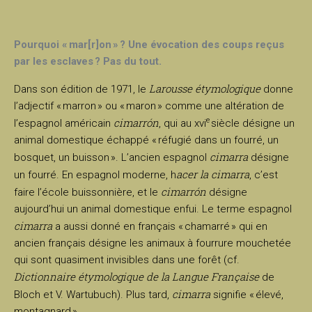
Pourquoi « mar[r]on » ? Une évocation des coups reçus
par les esclaves ? Pas du tout.
Larousse étymologique
Dans son édition de 1971, le
donne
l’adjectif « marron » ou « maron » comme une altération de
cimarrón
e
l’espagnol américain
, qui au xvi
siècle désigne un
animal domestique échappé « réfugié dans un fourré, un
cimarra
bosquet, un buisson ». L’ancien espagnol
désigne
acer la cimarra
un fourré. En espagnol moderne, h
, c’est
cimarrón
faire l’école buissonnière, et le
désigne
aujourd’hui un animal domestique enfui. Le terme espagnol
cimarra
a aussi donné en français « chamarré » qui en
ancien français désigne les animaux à fourrure mouchetée
qui sont quasiment invisibles dans une forêt (cf.
Dictionnaire étymologique de la Langue Française
de
cimarra
Bloch et V. Wartubuch). Plus tard,
signifie « élevé,
montagnard ».