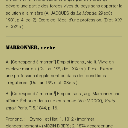
dévore une partie des forces vives du pays sans apporter la
Le Monde,
solution à la misère (A. JACQUES ds
29 août
e
1981, p. 4, col.2). Exercice illégal d’une profession. (Dict. XIX
e
et XX
s.).
MARRONNER,
verbe
2
A. [Correspond à marron
] Emploi intrans., vieilli. Vivre en
e
esclave marron. (Ds Lar. 19
; dict. XXe s.). P. ext. Exercer
une profession illégalement ou dans des conditions
e
irrégulières. (Ds Lar. 19
; dict. XXe s.).
3
B. [Correspond à marron
] Emploi trans., arg. Marronner une
Vrais
affaire. Échouer dans une entreprise. Voir VIDOCQ,
myst.
Paris, T. 5, 1844, p. 16.
Prononc. : []. Étymol. et Hist. 1. 1812 « imprimer
clandestinement » (MOZIN-BIBER) ; 2. 1874 « exercer une