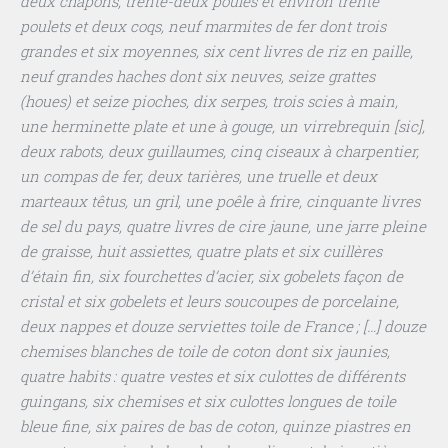
deux chapons, trente-deux poules et environ trente
poulets et deux coqs, neuf marmites de fer dont trois
grandes et six moyennes, six cent livres de riz en paille,
neuf grandes haches dont six neuves, seize grattes
(houes) et seize pioches, dix serpes, trois scies à main,
une herminette plate et une à gouge, un virrebrequin [sic],
deux rabots, deux guillaumes, cinq ciseaux à charpentier,
un compas de fer, deux tarières, une truelle et deux
marteaux têtus, un gril, une poêle à frire, cinquante livres
de sel du pays, quatre livres de cire jaune, une jarre pleine
de graisse, huit assiettes, quatre plats et six cuillères
d’étain fin, six fourchettes d’acier, six gobelets façon de
cristal et six gobelets et leurs soucoupes de porcelaine,
deux nappes et douze serviettes toile de France ; […] douze
chemises blanches de toile de coton dont six jaunies,
quatre habits : quatre vestes et six culottes de différents
guingans, six chemises et six culottes longues de toile
bleue fine, six paires de bas de coton, quinze piastres en