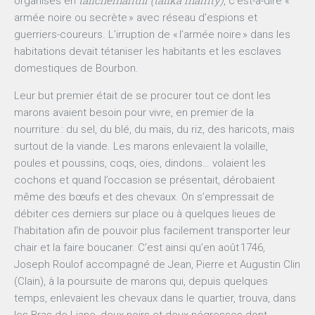
organisés en
, c’est-à-dire «
armée noire ou secrète » avec réseau d’espions et
guerriers-coureurs. L’irruption de « l’armée noire » dans les
habitations devait tétaniser les habitants et les esclaves
domestiques de Bourbon.
Leur but premier était de se procurer tout ce dont les
marons avaient besoin pour vivre, en premier de la
nourriture : du sel, du blé, du maïs, du riz, des haricots, mais
surtout de la viande. Les marons enlevaient la volaille,
poules et poussins, coqs, oies, dindons… volaient les
cochons et quand l’occasion se présentait, dérobaient
même des bœufs et des chevaux. On s’empressait de
débiter ces derniers sur place ou à quelques lieues de
l’habitation afin de pouvoir plus facilement transporter leur
chair et la faire boucaner. C’est ainsi qu’en août 1746,
Joseph Roulof accompagné de Jean, Pierre et Augustin Clin
(Clain), à la poursuite de marons qui, depuis quelques
temps, enlevaient les chevaux dans le quartier, trouva, dans
les Bras de Liane, deux noirs et deux négresses dont