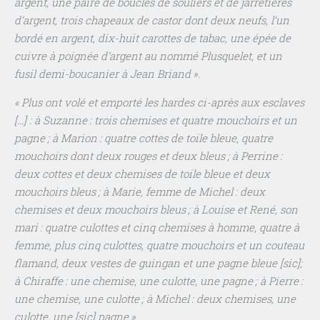
argent, une paire de boucles de souliers et de jarretières
d’argent, trois chapeaux de castor dont deux neufs, l’un
bordé en argent, dix-huit carottes de tabac, une épée de
cuivre à poignée d’argent au nommé Plusquelet, et un
fusil demi-boucanier à Jean Briand ».
« Plus ont volé et emporté les hardes ci-après aux esclaves
[…] : à Suzanne : trois chemises et quatre mouchoirs et un
pagne ; à Marion : quatre cottes de toile bleue, quatre
mouchoirs dont deux rouges et deux bleus ; à Perrine :
deux cottes et deux chemises de toile bleue et deux
mouchoirs bleus ; à Marie, femme de Michel : deux
chemises et deux mouchoirs bleus ; à Louise et René, son
mari : quatre culottes et cinq chemises à homme, quatre à
femme, plus cinq culottes, quatre mouchoirs et un couteau
flamand, deux vestes de guingan et une pagne bleue [sic];
à Chiraffe : une chemise, une culotte, une pagne ; à Pierre :
une chemise, une culotte ; à Michel : deux chemises, une
culotte, une [sic] pagne ».