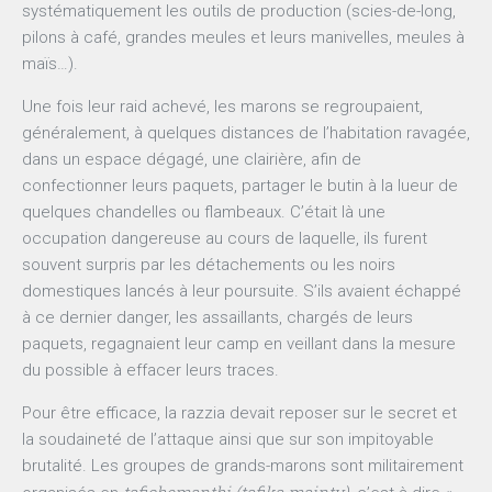
systématiquement les outils de production (scies-de-long,
pilons à café, grandes meules et leurs manivelles, meules à
maïs…).
Une fois leur raid achevé, les marons se regroupaient,
généralement, à quelques distances de l’habitation ravagée,
dans un espace dégagé, une clairière, afin de
confectionner leurs paquets, partager le butin à la lueur de
quelques chandelles ou flambeaux. C’était là une
occupation dangereuse au cours de laquelle, ils furent
souvent surpris par les détachements ou les noirs
domestiques lancés à leur poursuite. S’ils avaient échappé
à ce dernier danger, les assaillants, chargés de leurs
paquets, regagnaient leur camp en veillant dans la mesure
du possible à effacer leurs traces.
Pour être efficace, la razzia devait reposer sur le secret et
la soudaineté de l’attaque ainsi que sur son impitoyable
brutalité. Les groupes de grands-marons sont militairement
tafichemanthi
(tafika mainty)