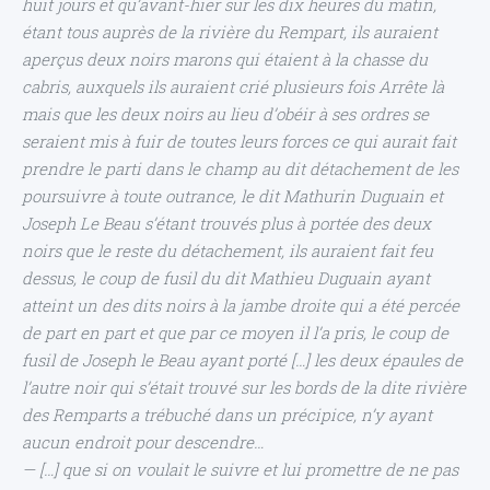
huit jours et qu’avant-hier sur les dix heures du matin,
étant tous auprès de la rivière du Rempart, ils auraient
aperçus deux noirs marons qui étaient à la chasse du
cabris, auxquels ils auraient crié plusieurs fois Arrête là
mais que les deux noirs au lieu d’obéir à
ses ordres se
seraient mis à fuir de toutes leurs forces ce qui aurait fait
prendre le parti dans le champ au dit détachement de les
poursuivre à toute outrance, le dit Mathurin Duguain
et
Joseph Le Beau s’étant trouvés plus à portée des deux
noirs que le reste du détachement,
ils auraient fait feu
dessus, le coup de fusil du dit Mathieu Duguain ayant
atteint un des dits noirs à la jambe droite qui a été percée
de part en part et que par ce moyen il l’a pris, le coup de
fusil de Joseph le Beau ayant porté […] les deux épaules de
l’autre noir qui s’était trouvé sur les bords de la dite rivière
des Remparts a trébuché dans un précipice, n’y ayant
aucun endroit pour descendre…
— […] que si on voulait le suivre et lui promettre de ne pas