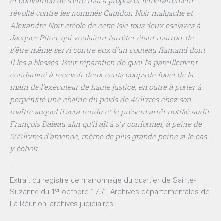
et convaincu de s’être mal à propos et témérairement
révolté contre les nommés Cupidon Noir malgache et
Alexandre Noir créole de cette Isle tous deux esclaves à
Jacques Pitou, qui voulaient l’arrêter étant marron, de
s’être même servi contre eux d’un couteau flamand dont
il les a blessés. Pour réparation de quoi l’a pareillement
condamné à recevoir deux cents coups de fouet de la
main de l’exécuteur de haute justice, en outre à porter à
perpétuité une chaîne du poids de 40 livres chez son
maître auquel il sera rendu et le présent arrêt notifié audit
François Daleau afin qu’il aît à s’y conformer, à peine de
200 livres d’amende, même de plus grande peine si le cas
y échoit.
—
Extrait du registre de marronnage du quartier de Sainte-
er
Suzanne du 1
octobre 1751. Archives départementales de
La Réunion, archives judiciaires