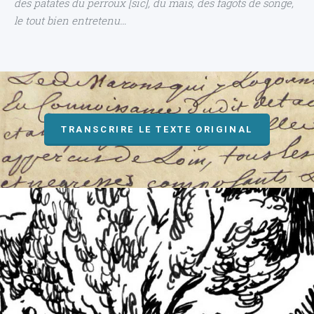
des patates du perroux [sic], du maïs, des fagots de songe,
le tout bien entretenu…
TRANSCRIRE LE TEXTE ORIGINAL