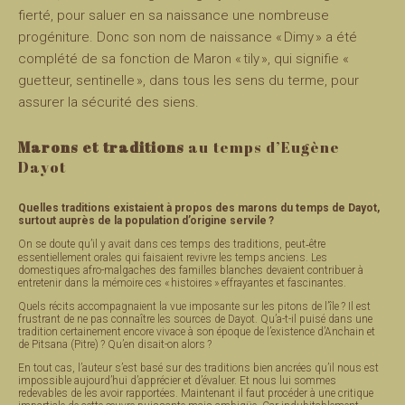
fierté, pour saluer en sa naissance une nombreuse
progéniture. Donc son nom de naissance « Dimy » a été
complété de sa fonction de Maron « tily », qui signifie «
guetteur, sentinelle », dans tous les sens du terme, pour
assurer la sécurité des siens.
Marons et traditions
au temps d’Eugène
Dayot
Quelles traditions existaient à propos des marons du temps de Dayot,
surtout auprès de la population d’origine servile ?
On se doute qu’il y avait dans ces temps des traditions, peut‑être
essentiellement orales qui faisaient revivre les temps anciens. Les
domestiques afro-malgaches des familles blanches devaient contribuer à
entretenir dans la mémoire ces « histoires » effrayantes et fascinantes.
Quels récits accompagnaient la vue imposante sur les pitons de l’île ? Il est
frustrant de ne pas connaître les sources de Dayot. Qu’a-t-il puisé dans une
tradition certainement encore vivace à son époque de l’existence d’Anchain et
de Pitsana (Pitre) ? Qu’en disait-on alors ?
En tout cas, l’auteur s’est basé sur des traditions bien ancrées qu’il nous est
impossible aujourd’hui d’apprécier et d’évaluer. Et nous lui sommes
redevables de les avoir rapportées. Maintenant il faut procéder à une critique