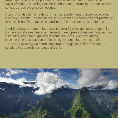
impartiale de cette œuvre puissante mais ambigüe. Car indubitablement,
Dayot véhicule une idéologie raciste et inhumaine, somme toute ordinaire de la
période de l’esclavage de son époque.
Aujourd’hui des éléments de ce roman représentent une chance inouïe de lier
légende et Histoire ! Les recherches actuellement plus complètes ont permis de
relier des liens ténus qui ne demandent qu’à être explorés et approfondis.
Au-delà de toute critique, il faut donc rendre à Dayot ce qui lui est propre : il a
donné à voir et à imaginer à la manière d’une épopée ces périodes troubles que
l’Histoire a longtemps ignorées et même occultées. Avec ces limites,
essentiellement sa position de fils de négrier dont il faut tenir compte,
Bourbon Pittoresque
a nourri longtemps l’imaginaire collectif de tout un
peuple, avide du récit des temps anciens.