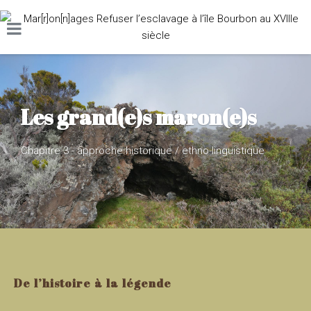
Les grand(e)s maron(e)s
Chapitre 3 - approche historique / ethno-linguistique
De l’histoire à la légende