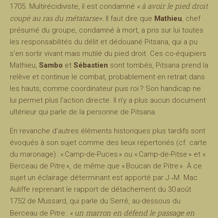
« à avoir le pied droit
1705. Multirécidiviste, il est condamné
coupé au ras du métatarse».
Il faut dire que
Mathieu
, chef
présumé du groupe, condamné à mort, a pris sur lui toutes
les responsabilités du délit et dédouané Pitsana, qui a pu
s’en sortir vivant mais mutilé du pied droit. Ces co-équipiers
Mathieu,
Sambo
et
Sébastien
sont tombés, Pitsana prend la
relève et continue le combat, probablement en retrait dans
les hauts, comme coordinateur puis roi ? Son handicap ne
lui permet plus l’action directe. Il n’y a plus aucun document
ultérieur qui parle de la personne de Pitsana.
En revanche d’autres éléments historiques plus tardifs sont
évoqués à son sujet comme des lieux répertoriés (cf. carte
du maronage) : « Camp-de-Puces » ou « Camp-de-Pitse » et «
Berceau de Pitre », de même que « Boucan de Pitre ». À ce
sujet un éclairage déterminant est apporté par J.‑M. Mac
Auliffe reprenant le rapport de détachement du 30 août
1752 de Mussard, qui parle du Serré, au-dessous du
« un marron en défend le passage en
Berceau de Pitre :