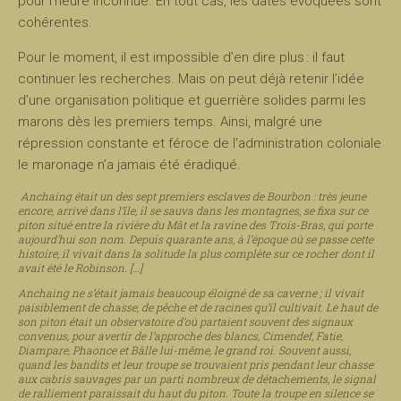
pour l’heure inconnue. En tout cas, les dates évoquées sont
cohérentes.
Pour le moment, il est impossible d’en dire plus : il faut
continuer les recherches. Mais on peut déjà retenir l’idée
d’une organisation politique et guerrière solides parmi les
marons dès les premiers temps. Ainsi, malgré une
répression constante et féroce de l’administration coloniale
le maronage n’a jamais été éradiqué.
Anchaing était un des sept premiers esclaves de Bourbon : très jeune
encore, arrivé dans l’île, il se sauva dans les montagnes, se fixa sur ce
piton situé entre la rivière du Mât et la ravine des Trois-Bras, qui porte
aujourd’hui son nom. Depuis quarante ans, à l’époque où se passe cette
histoire, il vivait dans la solitude la plus complète sur ce rocher dont il
avait été le Robinson. […]
Anchaing ne s’était jamais beaucoup éloigné de sa caverne ; il vivait
paisiblement de chasse, de pêche et de racines qu’il cultivait. Le haut de
son piton était un observatoire d’où partaient souvent des signaux
convenus, pour avertir de l’approche des blancs, Cimendef, Fatie,
Diampare, Phaonce et Bâlle lui-même, le grand roi. Souvent aussi,
quand les bandits et leur troupe se trouvaient pris pendant leur chasse
aux cabris sauvages par un parti nombreux de détachements, le signal
de ralliement paraissait du haut du piton. Toute la troupe en silence se