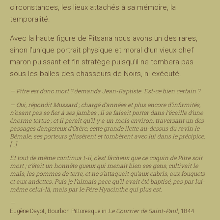
circonstances, les lieux attachés à sa mémoire, la
temporalité.
Avec la haute figure de Pitsana nous avons un des rares,
sinon l’unique portrait physique et moral d’un vieux chef
maron puissant et fin stratège puisqu’il ne tombera pas
sous les balles des chasseurs de Noirs, ni exécuté.
— Pitre est donc mort ? demanda Jean-Baptiste. Est-ce bien certain ?
— Oui, répondit Mussard ; chargé d’années et plus encore d’infirmités,
n’osant pas se fier à ses jambes ; il se faisait porter dans l’écaille d’une
énorme tortue ; et il paraît qu’il y a un mois environ, traversant un des
passages dangereux d’Orère, cette grande ilette au-dessus du ravin le
Bémale, ses porteurs glissèrent et tombèrent avec lui dans le précipice.
[…]
Et tout de même continua t-il, c’est fâcheux que ce coquin de Pitre soit
mort ; c’était un honnête gueux qui menait bien ses gens, cultivait le
maïs, les pommes de terre, et ne s’attaquait qu’aux cabris, aux fouquets
et aux andettes. Puis je l’aimais pace qu’il avait été baptisé, pas par lui-
même celui-là, mais par le Père Hyacinthe qui plus est.
—
Le Courrier de Saint-Paul
Eugène Dayot, Bourbon Pittoresque in
, 1844