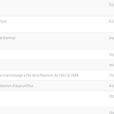
Éd.
nion
Éd
et thermal
im
Or
les
 marronnage à l'île de la Réunion de 1662 à 1848
l'
Réunion d'aujourd'hui
Az
Or
Or