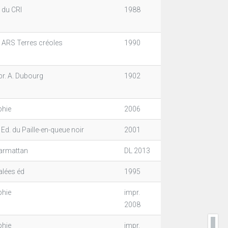
 du CRI
1988
. ARS Terres créoles
1990
pr. A. Dubourg
1902
phie
2006
 Ed. du Paille-en-queue noir
2001
Harmattan
DL 2013
alées éd
1995
phie
impr.
2008
phie
impr.