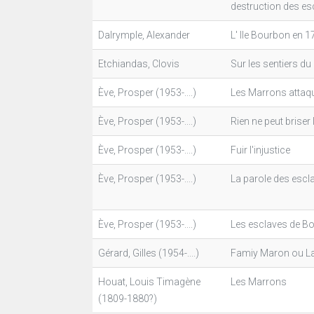
destruction des e
Dalrymple, Alexander
L' Ile Bourbon en 
Etchiandas, Clovis
Sur les sentiers d
Ève, Prosper (1953-....)
Les Marrons attaq
Ève, Prosper (1953-....)
Rien ne peut briser
Ève, Prosper (1953-....)
Fuir l'injustice
Ève, Prosper (1953-....)
La parole des esc
Ève, Prosper (1953-....)
Les esclaves de Bo
Gérard, Gilles (1954-....)
Famiy Maron ou La
Houat, Louis Timagène
Les Marrons
(1809-1880?)