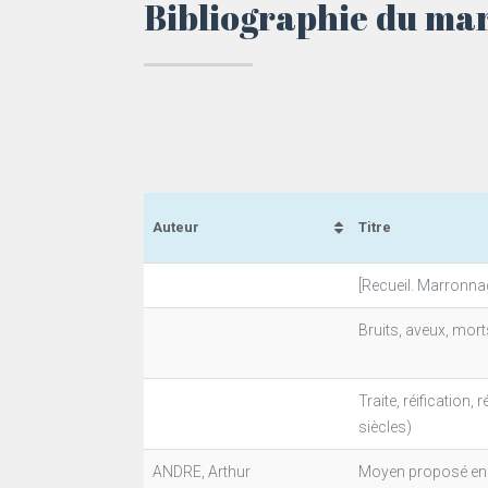
Bibliographie du ma
Auteur
Titre
[Recueil. Marronnag
Bruits, aveux, mor
Traite, réification
siècles)
ANDRE, Arthur
Moyen proposé en 1