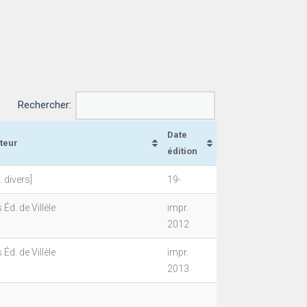
Rechercher:
Date
iteur
édition
. divers]
19-
 Éd. de Villèle
impr.
2012
 Éd. de Villèle
impr.
2013