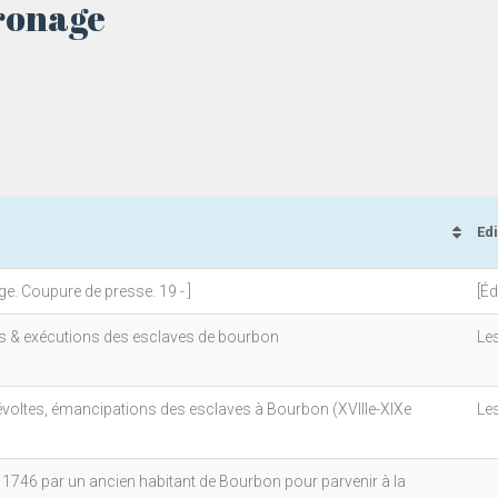
ronage
Ed
e. Coupure de presse. 19 - ]
[Éd
ts & exécutions des esclaves de bourbon
Les
, révoltes, émancipations des esclaves à Bourbon (XVIIIe-XIXe
Les
746 par un ancien habitant de Bourbon pour parvenir à la