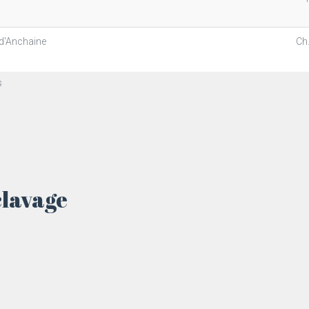
 d'Anchaine
Ch
s
clavage