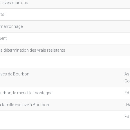
sclaves marrons
1755
u marronnage
uent
 la détermination des vrais résistants
laves de Bourbon
As
Co
urbon, la mer et la montagne
Éd.
 famille esclave à Bourbon
l'
Éd